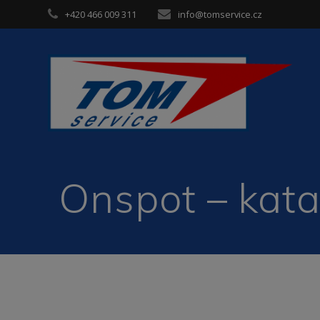
Skip
+420 466 009 311
info@tomservice.cz
to
content
Onspot – kata