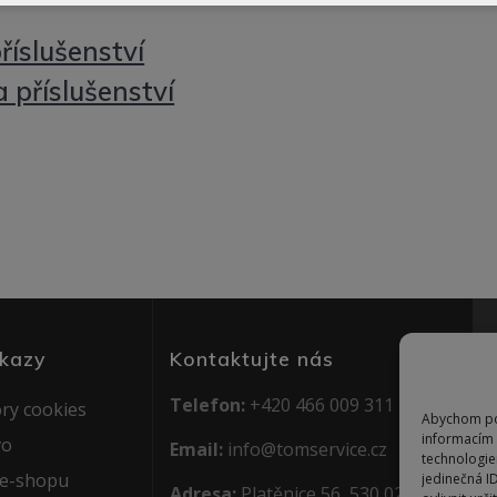
říslušenství
příslušenství
dkazy
Kontaktujte nás
Telefon:
+420 466 009 311
ry cookies
Abychom pos
informacím 
vo
Email:
info@tomservice.cz
technologie
 e-shopu
jedinečná I
Adresa:
Platěnice 56, 530 02