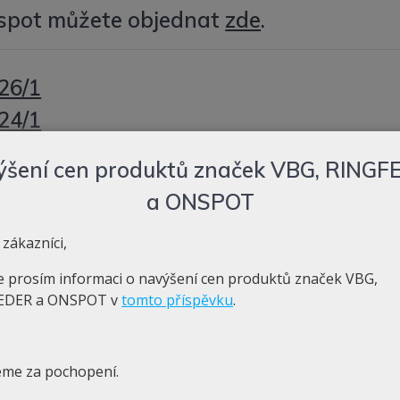
spot můžete objednat
zde
.
26/1
24/1
22/1
ýšení cen produktů značek VBG, RINGF
20/2
a ONSPOT
 zákazníci,
říslušenství
říslušenství
e prosím informaci o navýšení cen produktů značek VBG,
EDER a ONSPOT v
tomto příspěvku
.
nství – nové provedení
nství
me za pochopení.