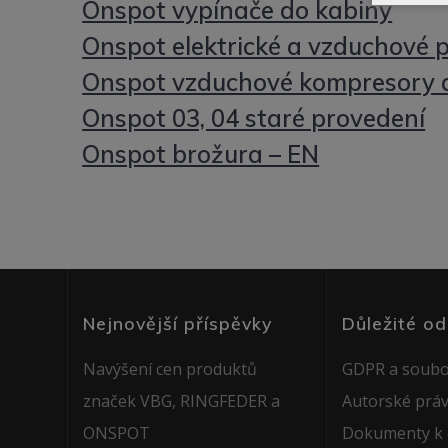
Onspot vypínače do kabiny
Onspot elektrické a vzduchové p
Onspot vzduchové kompresory a 
Onspot 03, 04 staré provedení
Onspot brožura – EN
Nejnovější příspěvky
Důležité o
Navýšení cen produktů
GDPR a soubo
značek VBG, RINGFEDER a
Autorské prá
ONSPOT
Dokumenty k