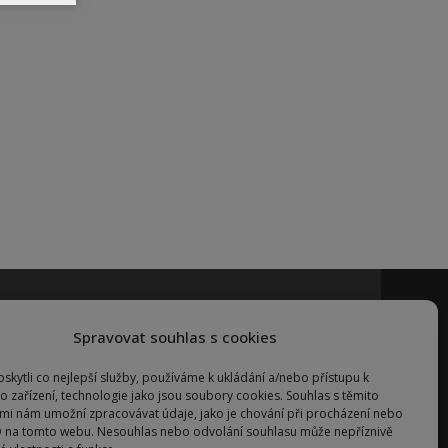
Spravovat souhlas s cookies
TOM service s.r.o.
kytli co nejlepší služby, používáme k ukládání a/nebo přístupu k
o zařízení, technologie jako jsou soubory cookies. Souhlas s těmito
mi nám umožní zpracovávat údaje, jako je chování při procházení nebo
D na tomto webu. Nesouhlas nebo odvolání souhlasu může nepříznivě
Správce webu:
Karel Čermák jr.